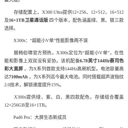
存储配置上，X300 Ultra提供12+256、12+512、16+512
及
16+1TB卫星通话版
四个版本，配色涵盖绿、黑、银三款
选择。
X300s：“超能小V单”性能影像两不误
据韩伯啸官方预热，X300s定位为“超能小V单”，在性
能和影像上双双没有妥协。该机配备
6.78英寸144Hz蔡司色
彩大直屏
，为X系列首款支持144Hz高刷机型。电池容量高
达
7100mAh
，为X系列迄今最大电池。同时搭载超声波指纹
2.0技术，解锁速度提升15%。
X300s提供绿、紫、白、黑四款配色，存储组合覆盖
12+256GB至16+1TB。
Pad6 Pro：大屏生态新成员