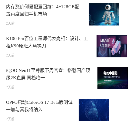
内存涨价倒逼配置回缩：4+128GB配
置再度回归手机市场
2天前
K100 Pro百位工程师代表亮相：设计、工
程K90原班人马操刀
2天前
iQOO Neo11至尊版下周官宣：搭载国产顶
级2K直屏 同档唯一
2天前
OPPO启动ColorOS 17 Beta版测试
一加与真我将纳入
2天前