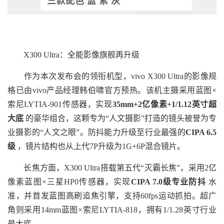
X300 Ultra：全能影像旗舰再升级
作为本次发布会的领衔机型，vivo X300 Ultra的影像规
格已由vivo产品经理韩伯啸官方预热。该机主摄采用蓝图×
索尼LYTIA-901传感器，实现
35mm+2亿像素+1/1.12英寸超
大底
的豪华组合，这颗专为“人文摄影”打造的镜头被誉为专
业摄影的“人文之眼”。防抖能力升级至行业最强的
CIPA 6.5
级
，镜片结构也从上代7P升级为1G+6P混合镜片。
长焦方面，X300 Ultra搭载第五代“灭霸长焦”，采用2亿
像素蓝图×三星HP0传感器，实现
CIPA 7.0级专业防抖
水
准，并首发蓝图高刷追焦引擎，支持60fps运动抓拍。超广
角则采用14mm蓝图×索尼LYTIA-818，拥有1/1.28英寸行业
最大底。