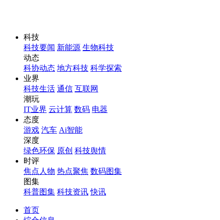
科技
科技要闻
新能源
生物科技
动态
科协动态
地方科技
科学探索
业界
科技生活
通信
互联网
潮玩
IT业界
云计算
数码
电器
态度
游戏
汽车
Ai智能
深度
绿色环保
原创
科技舆情
时评
焦点人物
热点聚焦
数码图集
图集
科普图集
科技资讯
快讯
首页