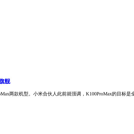
分旗舰
100ProMax两款机型。小米合伙人此前就强调，K100ProMax的