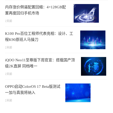
内存涨价倒逼配置回缩：4+128GB配
置再度回归手机市场
2天前
K100 Pro百位工程师代表亮相：设计、工
程K90原班人马操刀
2天前
iQOO Neo11至尊版下周官宣：搭载国产顶
级2K直屏 同档唯一
2天前
OPPO启动ColorOS 17 Beta版测试
一加与真我将纳入
2天前