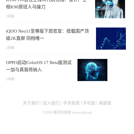
程K90原班人马操刀
2天前
iQOO Neo11至尊版下周官宣：搭载国产顶
级2K直屏 同档唯一
2天前
OPPO启动ColorOS 17 Beta版测试
一加与真我将纳入
2天前
关于我们
加入我们
寻求报道
手机版
桌面版
©
2026
每日科技网 m.newskj.org