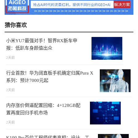
猜你喜欢
小米YU7最强对手！智界RX新车申
报：低趴车身颜值出众
2天前
行业首款！华为阔直板手机确定归属Pura X
系列：预计7000元起
2天前
内存涨价倒逼配置回缩：4+128GB配
置再度回归手机市场
2天前
K100 Pro百位工程师代表亮相：设计、工