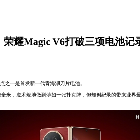
h！荣耀Magic V6打破三项电池记
的亮点之一是首发新一代青海湖刀片电池。
，魔术般地做到薄如一张扑克牌，但却创纪录的带来业界最高的32