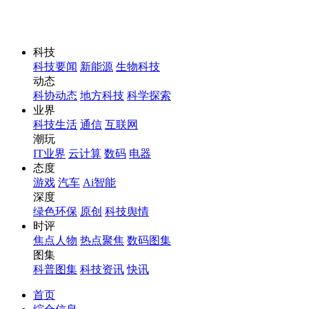
科技
科技要闻
新能源
生物科技
动态
科协动态
地方科技
科学探索
业界
科技生活
通信
互联网
潮玩
IT业界
云计算
数码
电器
态度
游戏
汽车
Ai智能
深度
绿色环保
原创
科技舆情
时评
焦点人物
热点聚焦
数码图集
图集
科普图集
科技资讯
快讯
首页