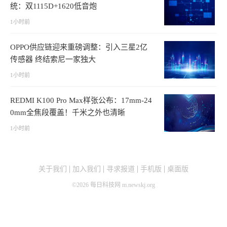
统：双1115D+1620低音炮
1小时前
OPPO供应链迎来重磅调整：引入三星2亿
传感器 终结索尼一家独大
1小时前
REDMI K100 Pro Max样张公布：17mm-24
0mm全焦段覆盖！千米之外也清晰
1小时前
关于我们
加入我们
寻求报道
手机版
桌面版
©
2026
每日科技网 m.newskj.org