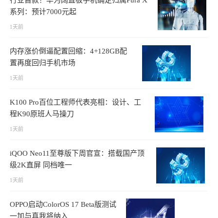
行业首款！华为阔直板手机确定归属Pura X
系列：预计7000元起
1天前
内存涨价倒逼配置回缩：4+128GB配
置再度回归手机市场
1天前
K100 Pro百位工程师代表亮相：设计、工
程K90原班人马操刀
1天前
iQOO Neo11至尊版下周官宣：搭载国产顶
级2K直屏 同档唯一
1天前
OPPO启动ColorOS 17 Beta版测试
一加与真我将纳入