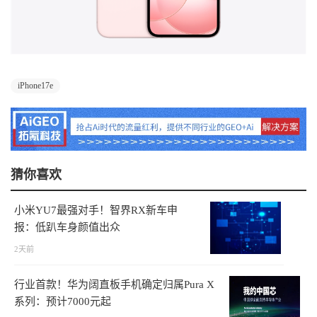
iPhone17e
猜你喜欢
小米YU7最强对手！智界RX新车申
报：低趴车身颜值出众
2天前
行业首款！华为阔直板手机确定归属Pura X
系列：预计7000元起