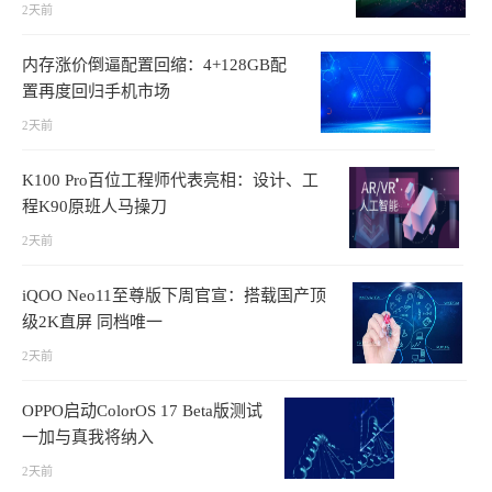
2天前
内存涨价倒逼配置回缩：4+128GB配
置再度回归手机市场
2天前
K100 Pro百位工程师代表亮相：设计、工
程K90原班人马操刀
2天前
iQOO Neo11至尊版下周官宣：搭载国产顶
级2K直屏 同档唯一
2天前
OPPO启动ColorOS 17 Beta版测试
一加与真我将纳入
2天前