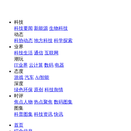
科技
科技要闻
新能源
生物科技
动态
科协动态
地方科技
科学探索
业界
科技生活
通信
互联网
潮玩
IT业界
云计算
数码
电器
态度
游戏
汽车
Ai智能
深度
绿色环保
原创
科技舆情
时评
焦点人物
热点聚焦
数码图集
图集
科普图集
科技资讯
快讯
首页