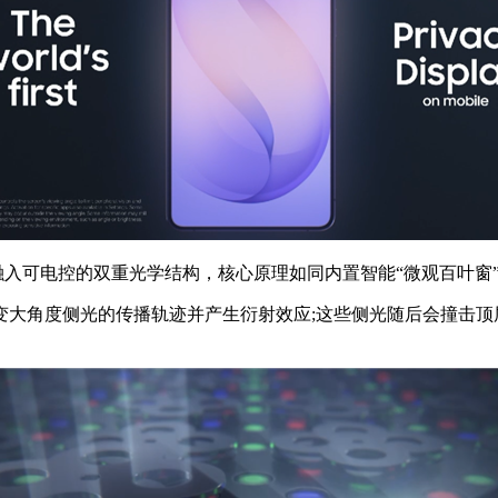
屏幕内部融入可电控的双重光学结构，核心原理如同内置智能“微观百叶窗
角度侧光的传播轨迹并产生衍射效应;这些侧光随后会撞击顶