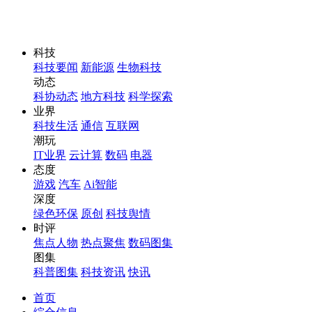
科技
科技要闻
新能源
生物科技
动态
科协动态
地方科技
科学探索
业界
科技生活
通信
互联网
潮玩
IT业界
云计算
数码
电器
态度
游戏
汽车
Ai智能
深度
绿色环保
原创
科技舆情
时评
焦点人物
热点聚焦
数码图集
图集
科普图集
科技资讯
快讯
首页