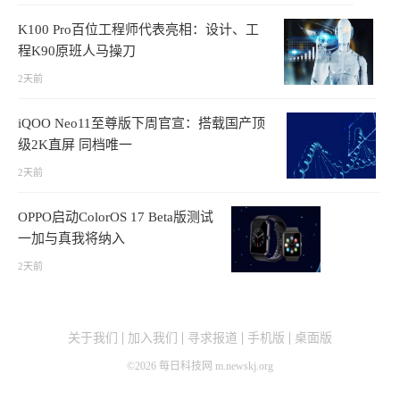
K100 Pro百位工程师代表亮相：设计、工
程K90原班人马操刀
2天前
iQOO Neo11至尊版下周官宣：搭载国产顶
级2K直屏 同档唯一
2天前
OPPO启动ColorOS 17 Beta版测试
一加与真我将纳入
2天前
关于我们
加入我们
寻求报道
手机版
桌面版
©
2026
每日科技网 m.newskj.org