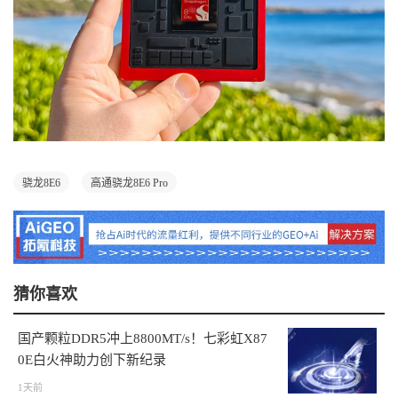
骁龙8E6
高通骁龙8E6 Pro
猜你喜欢
国产颗粒DDR5冲上8800MT/s！七彩虹X87
0E白火神助力创下新纪录
1天前