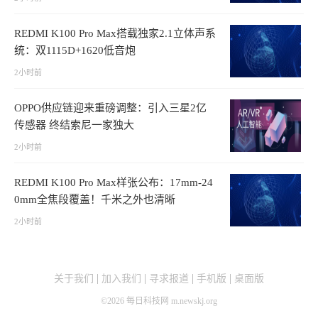
REDMI K100 Pro Max搭载独家2.1立体声系
统：双1115D+1620低音炮
2小时前
OPPO供应链迎来重磅调整：引入三星2亿
传感器 终结索尼一家独大
2小时前
REDMI K100 Pro Max样张公布：17mm-24
0mm全焦段覆盖！千米之外也清晰
2小时前
关于我们
加入我们
寻求报道
手机版
桌面版
©
2026
每日科技网 m.newskj.org