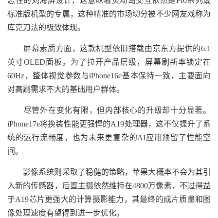
志性的刘海屏设计，这意味着灵动岛交互依然是Pro系列或
标准版机型的专属，这种精准的市场切分被不少网友戏称为
库克刀法的极致体现。
屏幕素质方面，这款机型依旧搭载由京东方提供的6.1
英寸OLED面板。为了拉开产品层级，屏幕刷新率锁定在
60Hz，整体视觉参数与iPhone16e基本保持一致，主要面向
对高刷需求不大的基础用户群体。
尽管外在变化有限，但内部核心的升级却十分显著。
iPhone17e将换装性能更强悍的A19处理器，这不仅提升了系
统的运行流畅度，也为未来更复杂的AI应用预留了性能空
间。
影像系统则采取了稳健的策略，苹果大概率不会为其引
入新的传感器，后置主摄依然维持在4800万像素，不过得益
于A19芯片更强大的计算摄影能力，其最终的成片质量和图
像处理速度有望得到进一步优化。