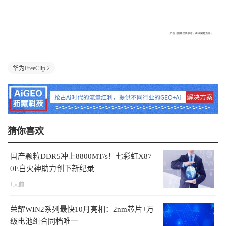
华为FreeClip 2
猜你喜欢
国产颗粒DDR5冲上8800MT/s！七彩虹X87
0E白火神助力创下新纪录
1天前
荣耀WIN2系列最快10月亮相：2nm芯片+万
级电池组合同档唯一