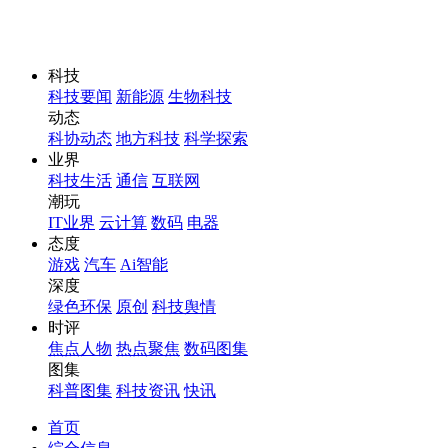
科技
科技要闻
新能源
生物科技
动态
科协动态
地方科技
科学探索
业界
科技生活
通信
互联网
潮玩
IT业界
云计算
数码
电器
态度
游戏
汽车
Ai智能
深度
绿色环保
原创
科技舆情
时评
焦点人物
热点聚焦
数码图集
图集
科普图集
科技资讯
快讯
首页