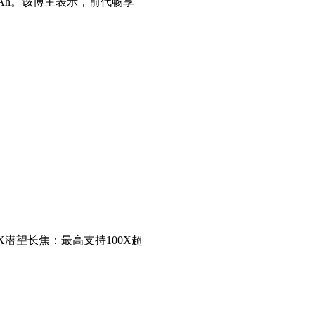
0mAh。该博主表示，前代畅享
5X潜望长焦：最高支持100X超