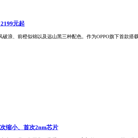
2199元起
，拥有乘风破浪、前橙似锦以及远山黑三种配色。作为OPPO旗下首款
岛首次缩小、首次2nm芯片