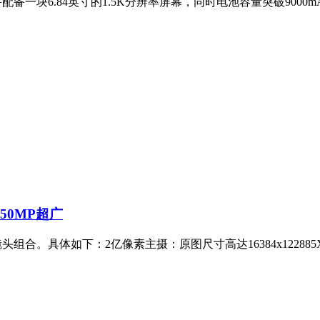
并配备一块6.84英寸的1.5K分辨率屏幕，同时电池容量突破900
+50MP超广
镜头组合。具体如下：2亿像素主摄：原图尺寸高达16384x12288