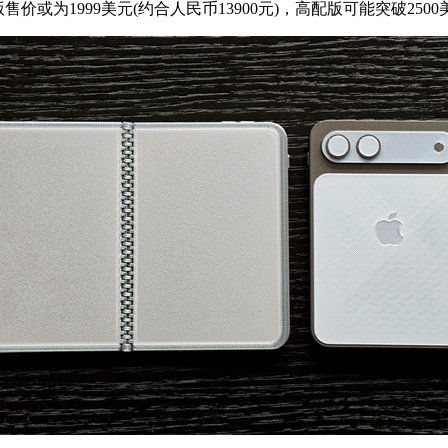
价或为1999美元(约合人民币13900元)，高配版可能突破2500