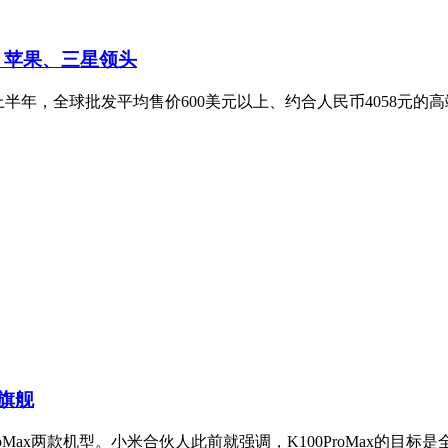
 苹果、三星领头
，2026年上半年，全球批发平均售价600美元以上、约合人民币4058
分旗舰
100ProMax两款机型。小米合伙人此前就强调，K100ProMax的