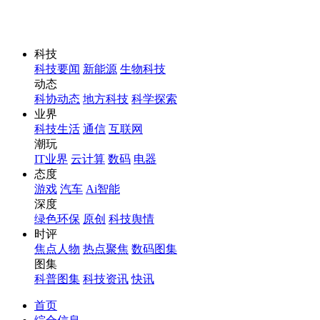
科技
科技要闻
新能源
生物科技
动态
科协动态
地方科技
科学探索
业界
科技生活
通信
互联网
潮玩
IT业界
云计算
数码
电器
态度
游戏
汽车
Ai智能
深度
绿色环保
原创
科技舆情
时评
焦点人物
热点聚焦
数码图集
图集
科普图集
科技资讯
快讯
首页