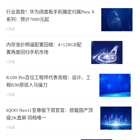
行业首款！华为阔直板手机确定归属Pura X
系列：预计7000元起
1天前
内存涨价倒逼配置回缩：4+128GB配
置再度回归手机市场
1天前
K100 Pro百位工程师代表亮相：设计、工
程K90原班人马操刀
1天前
iQOO Neo11至尊版下周官宣：搭载国产顶
级2K直屏 同档唯一
1天前