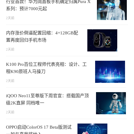
行业首款！华为阔直板手机确定归属Pura X
系列：预计7000元起
2天前
内存涨价倒逼配置回缩：4+128GB配
置再度回归手机市场
2天前
K100 Pro百位工程师代表亮相：设计、工
程K90原班人马操刀
2天前
iQOO Neo11至尊版下周官宣：搭载国产顶
级2K直屏 同档唯一
2天前
OPPO启动ColorOS 17 Beta版测试