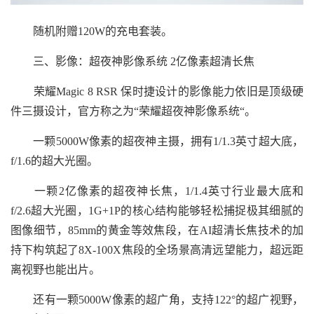
随机附赠120W的充电套装。
三、影像：超夜神影像系统 2亿像素超清长焦
荣耀Magic 8 RSR 保时捷设计的影像能力依旧是顶级硬
件三摄设计，官方称之为“荣耀超夜神影像系统“。
一颗5000W像素的超夜神主摄，拥有1/1.3英寸超大底，
f/1.6的超大光圈。
一颗2亿像素的超夜神长焦，1/1.4英寸行业最大底和
f/2.6超大光圈，1G+1P的核心结构能够轻松捕捉极其细腻的
图像细节，85mm的黄金等效焦段，在AI超清长焦技术的加
持下构筑起了8X-100X焦段的全场景高清远望能力，超远距
离视野也能出片。
还有一颗5000W像素的超广角，支持122°的超广视野，