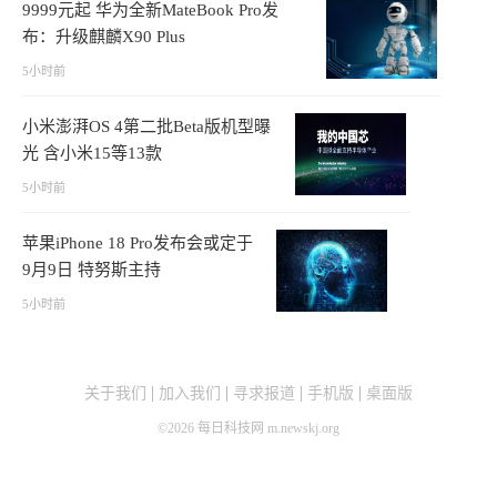
9999元起 华为全新MateBook Pro发
布：升级麒麟X90 Plus
5小时前
小米澎湃OS 4第二批Beta版机型曝
光 含小米15等13款
5小时前
苹果iPhone 18 Pro发布会或定于
9月9日 特努斯主持
5小时前
关于我们
加入我们
寻求报道
手机版
桌面版
©
2026
每日科技网 m.newskj.org