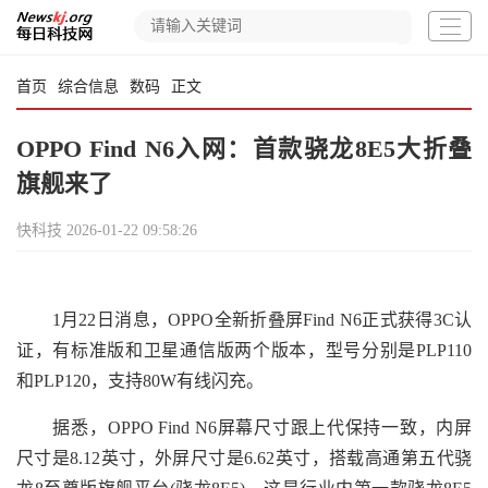
首页
综合信息
数码
正文
OPPO Find N6入网：首款骁龙8E5大折叠
旗舰来了
快科技
2026-01-22 09:58:26
1月22日消息，OPPO全新折叠屏Find N6正式获得3C认
证，有标准版和卫星通信版两个版本，型号分别是PLP110
和PLP120，支持80W有线闪充。
据悉，OPPO Find N6屏幕尺寸跟上代保持一致，内屏
尺寸是8.12英寸，外屏尺寸是6.62英寸，搭载高通第五代骁