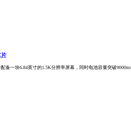
芯片
并配备一块6.84英寸的1.5K分辨率屏幕，同时电池容量突破900