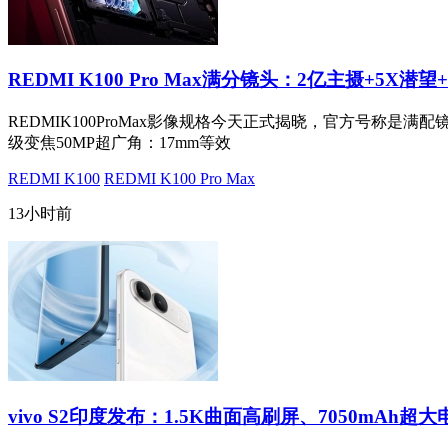
REDMI K100 Pro Max满分镜头：2亿主摄+5X潜望
REDMIK100ProMax影像规格今天正式揭晓，官方号称是满配
级变焦50MP超广角：17mm等效
REDMI K100
REDMI K100 Pro Max
13小时前
vivo S2印度发布：1.5K曲面高刷屏、7050mAh超大