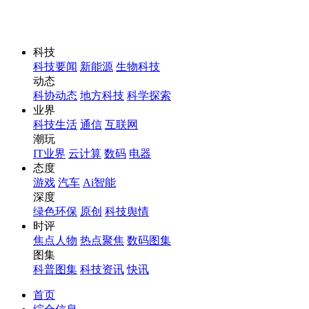
科技
科技要闻
新能源
生物科技
动态
科协动态
地方科技
科学探索
业界
科技生活
通信
互联网
潮玩
IT业界
云计算
数码
电器
态度
游戏
汽车
Ai智能
深度
绿色环保
原创
科技舆情
时评
焦点人物
热点聚焦
数码图集
图集
科普图集
科技资讯
快讯
首页