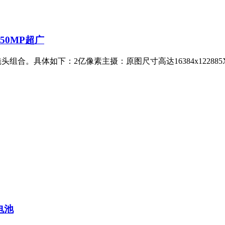
+50MP超广
镜头组合。具体如下：2亿像素主摄：原图尺寸高达16384x12288
电池