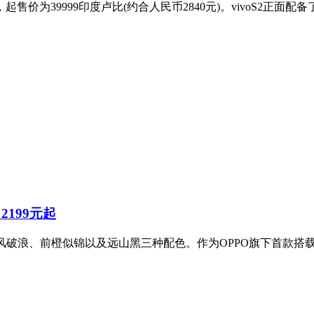
起售价为39999印度卢比(约合人民币2840元)。vivoS2正面配备
2199元起
，拥有乘风破浪、前橙似锦以及远山黑三种配色。作为OPPO旗下首款