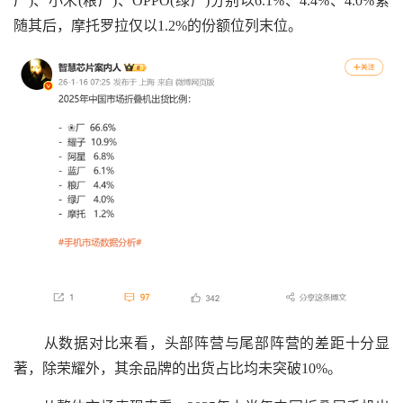
厂)、小米(粮厂)、OPPO(绿厂)分别以6.1%、4.4%、4.0%紧
随其后，摩托罗拉仅以1.2%的份额位列末位。
从数据对比来看，头部阵营与尾部阵营的差距十分显
著，除荣耀外，其余品牌的出货占比均未突破10%。