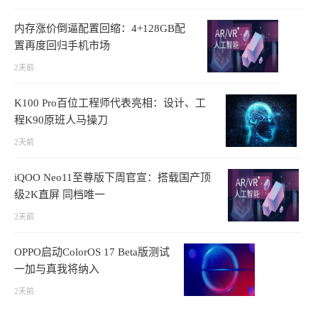
内存涨价倒逼配置回缩：4+128GB配
置再度回归手机市场
2天前
K100 Pro百位工程师代表亮相：设计、工
程K90原班人马操刀
2天前
iQOO Neo11至尊版下周官宣：搭载国产顶
级2K直屏 同档唯一
2天前
OPPO启动ColorOS 17 Beta版测试
一加与真我将纳入
2天前