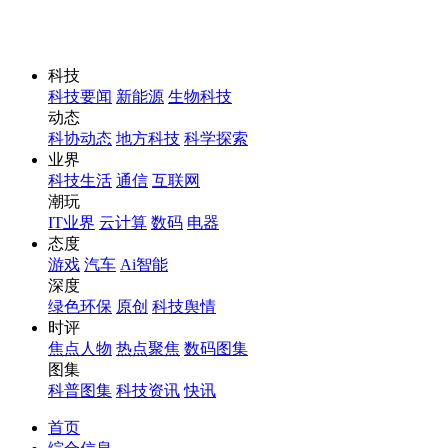
科技
科技要闻
新能源
生物科技
动态
科协动态
地方科技
科学探索
业界
科技生活
通信
互联网
潮玩
IT业界
云计算
数码
电器
态度
游戏
汽车
Ai智能
深度
绿色环保
原创
科技舆情
时评
焦点人物
热点聚焦
数码图集
图集
科普图集
科技资讯
快讯
首页