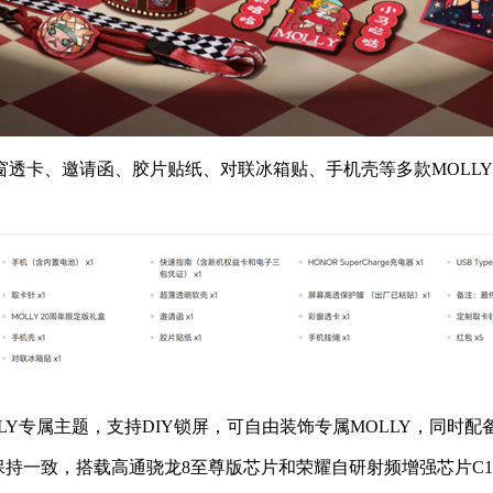
卡、邀请函、胶片贴纸、对联冰箱贴、手机壳等多款MOLLY
MOLLY专属主题，支持DIY锁屏，可自由装饰专属MOLLY，同
o保持一致，搭载高通骁龙8至尊版芯片和荣耀自研射频增强芯片C1+