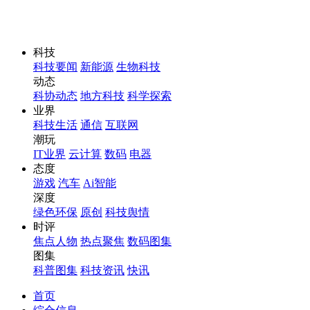
科技
科技要闻
新能源
生物科技
动态
科协动态
地方科技
科学探索
业界
科技生活
通信
互联网
潮玩
IT业界
云计算
数码
电器
态度
游戏
汽车
Ai智能
深度
绿色环保
原创
科技舆情
时评
焦点人物
热点聚焦
数码图集
图集
科普图集
科技资讯
快讯
首页