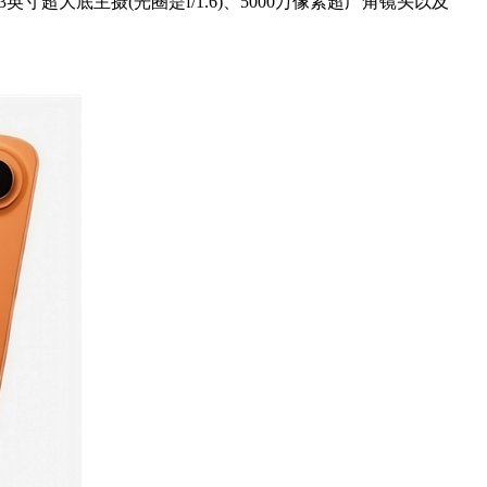
3英寸超大底主摄(光圈是f/1.6)、5000万像素超广角镜头以及