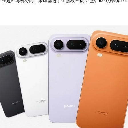
55g，在超轻薄机身内，荣耀塞进了全焦段三摄，包括5000万像素1/1.