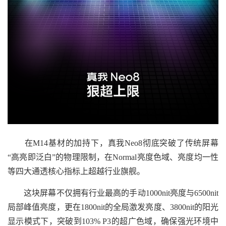
在M14基材的加持下，真我Neo8彻底突破了传统屏幕
“高亮即泛白”的物理限制，在Normal亮度色域、亮度均一性
等四大通透核心指标上超越行业旗舰。
这块屏幕不仅拥有行业最高的手动1000nit亮度与6500nit
局部峰值亮度，更在1800nit的全局激发亮度、3800nit的阳光
显示模式下，突破到103% P3的超广色域，确保强光环境中