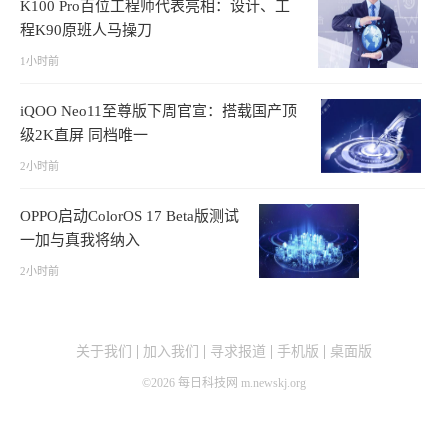
K100 Pro百位工程师代表亮相：设计、工
程K90原班人马操刀
1小时前
iQOO Neo11至尊版下周官宣：搭载国产顶
级2K直屏 同档唯一
2小时前
OPPO启动ColorOS 17 Beta版测试
一加与真我将纳入
2小时前
关于我们
加入我们
寻求报道
手机版
桌面版
©
2026
每日科技网 m.newskj.org