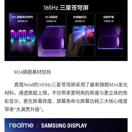
M14旗舰基材加持
真我Neo8的165Hz三星苍穹屏采用了最新旗舰M14发光
材料，通透狠超上限，不仅带来更明亮的亮度与更立体的色
彩显示，更在屏幕亮度、屏幕寿命与屏幕功耗三大核心维度
带来“大满贯升级”。