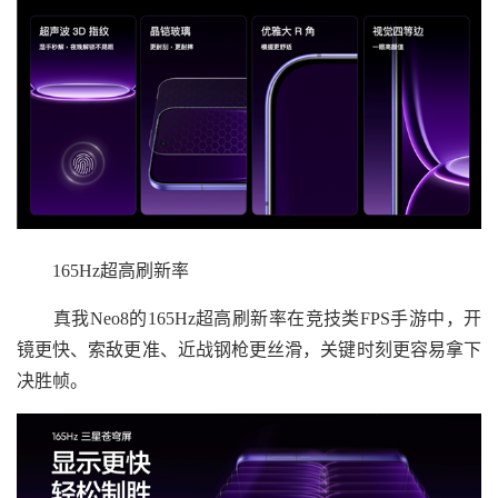
165Hz超高刷新率
真我Neo8的165Hz超高刷新率在竞技类FPS手游中，开
镜更快、索敌更准、近战钢枪更丝滑，关键时刻更容易拿下
决胜帧。