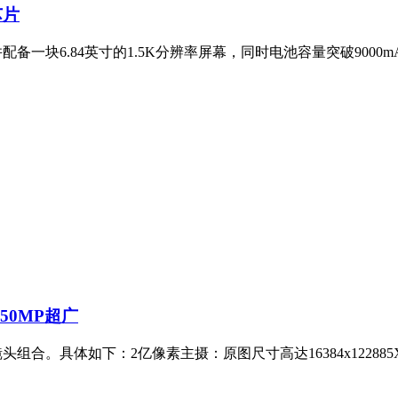
芯片
并配备一块6.84英寸的1.5K分辨率屏幕，同时电池容量突破900
+50MP超广
镜头组合。具体如下：2亿像素主摄：原图尺寸高达16384x12288