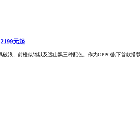
2199元起
，拥有乘风破浪、前橙似锦以及远山黑三种配色。作为OPPO旗下首款