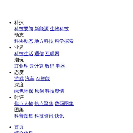
科技
科技要闻
新能源
生物科技
动态
科协动态
地方科技
科学探索
业界
科技生活
通信
互联网
潮玩
IT业界
云计算
数码
电器
态度
游戏
汽车
Ai智能
深度
绿色环保
原创
科技舆情
时评
焦点人物
热点聚焦
数码图集
图集
科普图集
科技资讯
快讯
首页