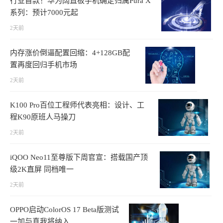
行业首款！华为阔直板手机确定归属Pura X
系列：预计7000元起
2天前
内存涨价倒逼配置回缩：4+128GB配
置再度回归手机市场
2天前
K100 Pro百位工程师代表亮相：设计、工
程K90原班人马操刀
2天前
iQOO Neo11至尊版下周官宣：搭载国产顶
级2K直屏 同档唯一
2天前
OPPO启动ColorOS 17 Beta版测试
一加与真我将纳入