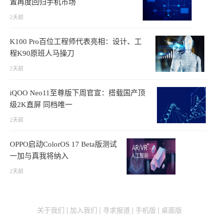
置再度回归手机市场
2天前
K100 Pro百位工程师代表亮相：设计、工
程K90原班人马操刀
2天前
iQOO Neo11至尊版下周官宣：搭载国产顶
级2K直屏 同档唯一
2天前
OPPO启动ColorOS 17 Beta版测试
一加与真我将纳入
2天前
关于我们
加入我们
寻求报道
手机版
桌面版