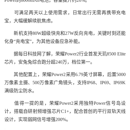
Power的8000mAh电池，容量提升约26%。
可满足两天以上使用需求，日常出行无需再携带充电
宝，大幅缓解续航焦虑。
新机支持80W超级快充和27W反向充电，关键时刻还能
化身“充电宝”，为其他设备应急补能。
据每日科技网了解，荣耀Power2行业首发天玑8500 Elite
芯片，安兔兔综合跑分超240万，档位第一。
其他配置上，荣耀Power2采用6.79英寸屏幕，后置5000
万像素主摄、500万像素广角镜头，支持IP68、IP69、IP69K
满级防尘防水。
值得一提的是，荣耀Power2采用独特Power信号岛设
计，搭载自研射频增强芯片C1+，配合首创的平行双轨天线
设计，实现弱网信号增强200%。