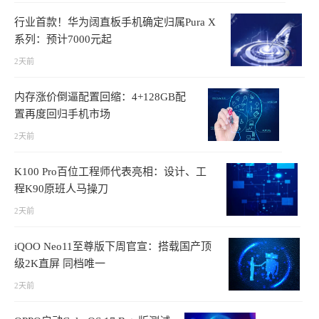
行业首款！华为阔直板手机确定归属Pura X
系列：预计7000元起
2天前
内存涨价倒逼配置回缩：4+128GB配
置再度回归手机市场
2天前
K100 Pro百位工程师代表亮相：设计、工
程K90原班人马操刀
2天前
iQOO Neo11至尊版下周官宣：搭载国产顶
级2K直屏 同档唯一
2天前