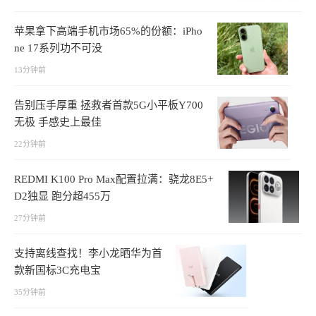
苹果拿下高端手机市场65%的份额：iPho
ne 17系列功不可没
13分钟前
告别压手厚重 拯救者首款5G小平板Y700
无极 手感史上最佳
22分钟前
REDMI K100 Pro Max配置拉满：骁龙8E5+
D2独显 跑分超455万
27分钟前
支持离线查找！李小龙晒华为首
款新国标3C充电宝
35分钟前