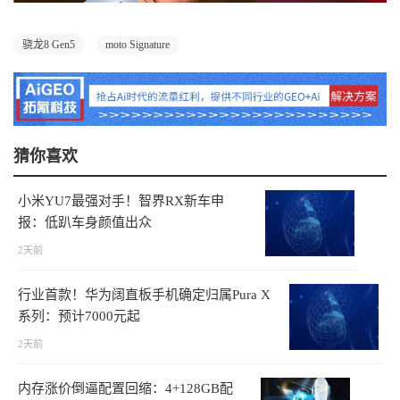
骁龙8 Gen5
moto Signature
猜你喜欢
小米YU7最强对手！智界RX新车申
报：低趴车身颜值出众
2天前
行业首款！华为阔直板手机确定归属Pura X
系列：预计7000元起
2天前
内存涨价倒逼配置回缩：4+128GB配