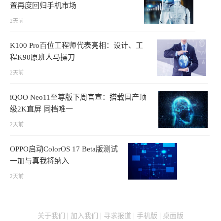
置再度回归手机市场
2天前
K100 Pro百位工程师代表亮相：设计、工
程K90原班人马操刀
2天前
iQOO Neo11至尊版下周官宣：搭载国产顶
级2K直屏 同档唯一
2天前
OPPO启动ColorOS 17 Beta版测试
一加与真我将纳入
2天前
关于我们
加入我们
寻求报道
手机版
桌面版