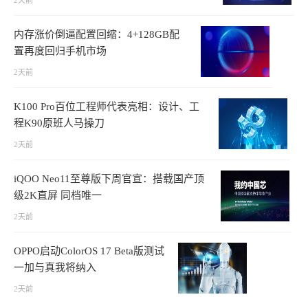
2天前
内存涨价倒逼配置回缩：4+128GB配
置再度回归手机市场
2天前
K100 Pro百位工程师代表亮相：设计、工
程K90原班人马操刀
2天前
iQOO Neo11至尊版下周官宣：搭载国产顶
级2K直屏 同档唯一
2天前
OPPO启动ColorOS 17 Beta版测试
一加与真我将纳入
2天前