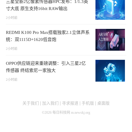
三星全新2亿像素传感器HPC发布：1/1.3英
寸大底 原生支持16bit RAW输出
2小时前
REDMI K100 Pro Max搭载独家2.1立体声系
统：双1115D+1620低音炮
2小时前
OPPO供应链迎来重磅调整：引入三星2亿
传感器 终结索尼一家独大
2小时前
关于我们
加入我们
寻求报道
手机版
桌面版
©
2026
每日科技网 m.newskj.org