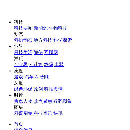
科技
科技要闻
新能源
生物科技
动态
科协动态
地方科技
科学探索
业界
科技生活
通信
互联网
潮玩
IT业界
云计算
数码
电器
态度
游戏
汽车
Ai智能
深度
绿色环保
原创
科技舆情
时评
焦点人物
热点聚焦
数码图集
图集
科普图集
科技资讯
快讯
首页