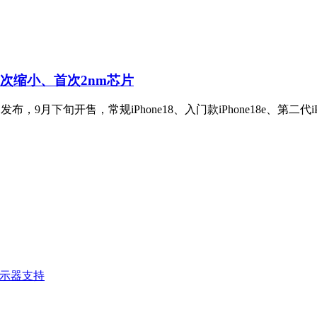
岛首次缩小、首次2nm芯片
月上旬发布，9月下旬开售，常规iPhone18、入门款iPhone18e、第二代iP
展显示器支持