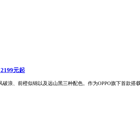
2199元起
，拥有乘风破浪、前橙似锦以及远山黑三种配色。作为OPPO旗下首款