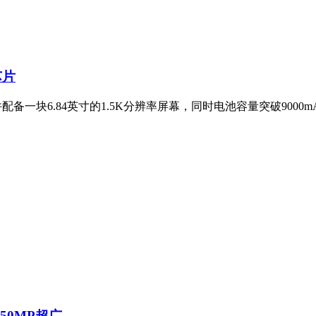
芯片
并配备一块6.84英寸的1.5K分辨率屏幕，同时电池容量突破900
+50MP超广