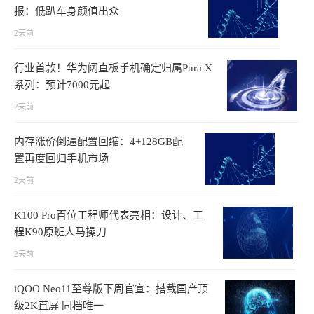
报：低趴车身颜值出众
2天前
行业首款！华为阔直板手机确定归属Pura X
系列：预计7000元起
2天前
内存涨价倒逼配置回缩：4+128GB配
置再度回归手机市场
2天前
K100 Pro百位工程师代表亮相：设计、工
程K90原班人马操刀
2天前
iQOO Neo11至尊版下周官宣：搭载国产顶
级2K直屏 同档唯一