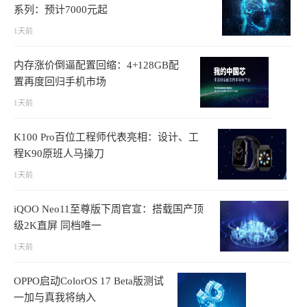
系列：预计7000元起
1天前
内存涨价倒逼配置回缩：4+128GB配
置再度回归手机市场
1天前
K100 Pro百位工程师代表亮相：设计、工
程K90原班人马操刀
1天前
iQOO Neo11至尊版下周官宣：搭载国产顶
级2K直屏 同档唯一
1天前
OPPO启动ColorOS 17 Beta版测试
一加与真我将纳入