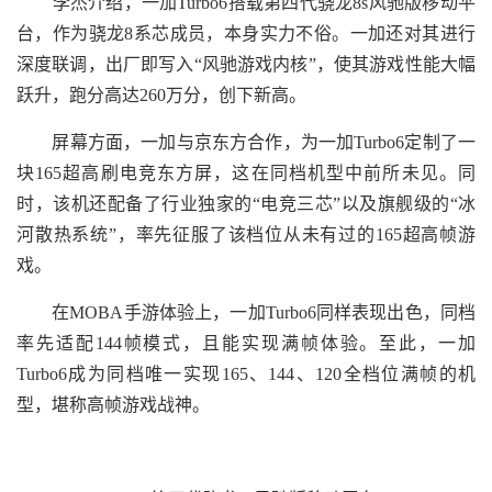
李杰介绍，一加Turbo6搭载第四代骁龙8s风驰版移动平
台，作为骁龙8系芯成员，本身实力不俗。一加还对其进行
深度联调，出厂即写入“风驰游戏内核”，使其游戏性能大幅
跃升，跑分高达260万分，创下新高。
屏幕方面，一加与京东方合作，为一加Turbo6定制了一
块165超高刷电竞东方屏，这在同档机型中前所未见。同
时，该机还配备了行业独家的“电竞三芯”以及旗舰级的“冰
河散热系统”，率先征服了该档位从未有过的165超高帧游
戏。
在MOBA手游体验上，一加Turbo6同样表现出色，同档
率先适配144帧模式，且能实现满帧体验。至此，一加
Turbo6成为同档唯一实现165、144、120全档位满帧的机
型，堪称高帧游戏战神。