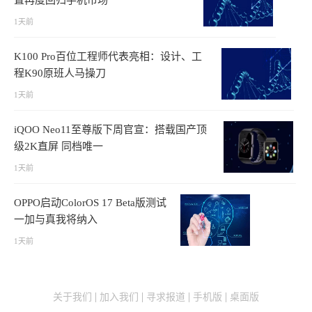
置再度回归手机市场
1天前
K100 Pro百位工程师代表亮相：设计、工
程K90原班人马操刀
1天前
iQOO Neo11至尊版下周官宣：搭载国产顶
级2K直屏 同档唯一
1天前
OPPO启动ColorOS 17 Beta版测试
一加与真我将纳入
1天前
关于我们
加入我们
寻求报道
手机版
桌面版