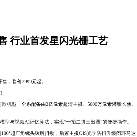
配色开售 行业首发星闪光栅工艺
开售，售价2999元起。
幻。
15 Pro两款机型，全系配备由2亿像素超清主摄、5000万像素潜望长
模型与视频AI记忆算法，实现“一拍二拼三出圈”的便捷操作。
制100°超广角镜头缓解抖动，后置主摄OIS光学防抖升级闭环