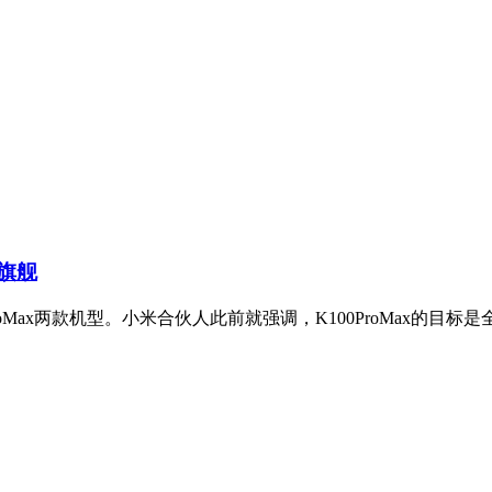
分旗舰
100ProMax两款机型。小米合伙人此前就强调，K100ProMax的