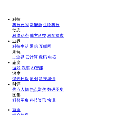
科技
科技要闻
新能源
生物科技
动态
科协动态
地方科技
科学探索
业界
科技生活
通信
互联网
潮玩
IT业界
云计算
数码
电器
态度
游戏
汽车
Ai智能
深度
绿色环保
原创
科技舆情
时评
焦点人物
热点聚焦
数码图集
图集
科普图集
科技资讯
快讯
首页