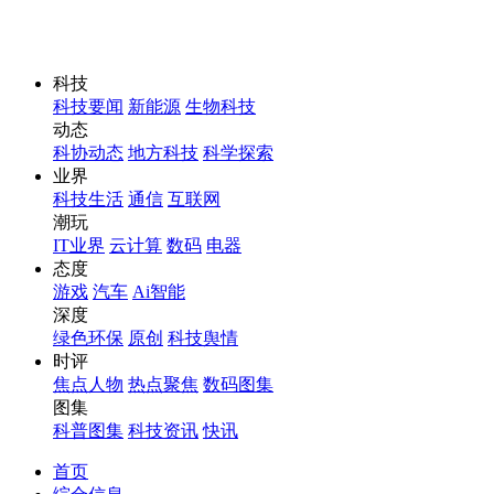
科技
科技要闻
新能源
生物科技
动态
科协动态
地方科技
科学探索
业界
科技生活
通信
互联网
潮玩
IT业界
云计算
数码
电器
态度
游戏
汽车
Ai智能
深度
绿色环保
原创
科技舆情
时评
焦点人物
热点聚焦
数码图集
图集
科普图集
科技资讯
快讯
首页