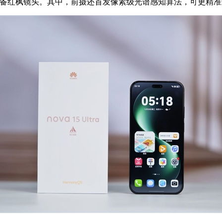
后摄均配备红枫镜头。其中，前摄还首发像素级光谱感知算法，可更精