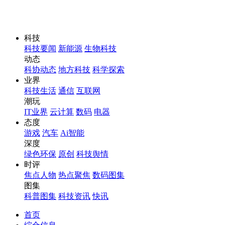
科技
科技要闻
新能源
生物科技
动态
科协动态
地方科技
科学探索
业界
科技生活
通信
互联网
潮玩
IT业界
云计算
数码
电器
态度
游戏
汽车
Ai智能
深度
绿色环保
原创
科技舆情
时评
焦点人物
热点聚焦
数码图集
图集
科普图集
科技资讯
快讯
首页