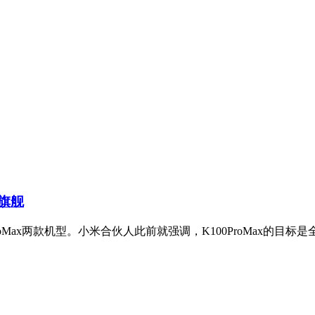
分旗舰
100ProMax两款机型。小米合伙人此前就强调，K100ProMax的