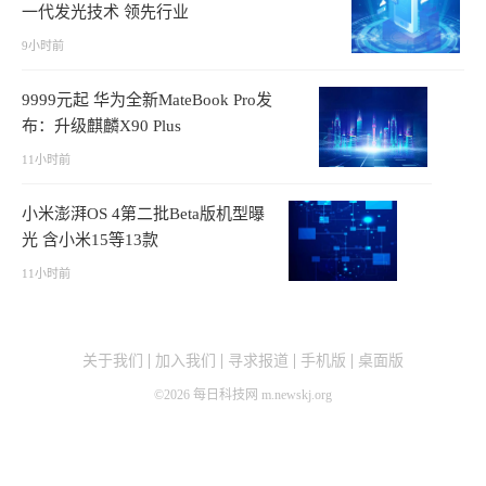
一代发光技术 领先行业
9小时前
9999元起 华为全新MateBook Pro发
布：升级麒麟X90 Plus
11小时前
小米澎湃OS 4第二批Beta版机型曝
光 含小米15等13款
11小时前
关于我们
加入我们
寻求报道
手机版
桌面版
©
2026
每日科技网 m.newskj.org