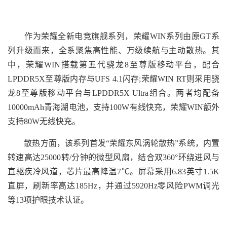
作为荣耀全新电竞旗舰系列，荣耀WIN系列由原GT系
列升级而来，全系聚焦高性能、万级续航与主动散热。其
中，荣耀WIN搭载第五代骁龙8至尊版移动平台，配合
LPDDR5X至尊版内存与UFS 4.1闪存;荣耀WIN RT则采用骁
龙8至尊版移动平台与LPDDR5X Ultra组合。两者均配备
10000mAh青海湖电池，支持100W有线快充，荣耀WIN额外
支持80W无线快充。
散热方面，该系列首发“荣耀东风涡轮散热”系统，内置
转速高达25000转/分钟的微型风扇，结合双360°环绕进风与
直驱疾冷风道，芯片最高降温7℃。屏幕采用6.83英寸1.5K
直屏，刷新率高达185Hz，并通过5920Hz零风险PWM调光
等13项护眼技术认证。