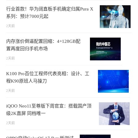
行业首款！华为阔直板手机确定归属Pura X
系列：预计7000元起
2天前
内存涨价倒逼配置回缩：4+128GB配
置再度回归手机市场
2天前
K100 Pro百位工程师代表亮相：设计、工
程K90原班人马操刀
2天前
iQOO Neo11至尊版下周官宣：搭载国产顶
级2K直屏 同档唯一
2天前