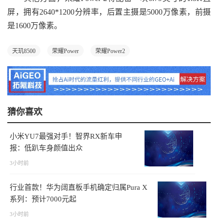
屏，拥有2640*1200分辨率，后置主摄是5000万像素，前摄
是1600万像素。
天玑8500
荣耀Power
荣耀Power2
猜你喜欢
小米YU7最强对手！智界RX新车申
报：低趴车身颜值出众
3小时前
行业首款！华为阔直板手机确定归属Pura X
系列：预计7000元起
3小时前