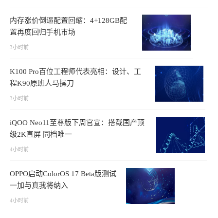
内存涨价倒逼配置回缩：4+128GB配
置再度回归手机市场
3小时前
K100 Pro百位工程师代表亮相：设计、工
程K90原班人马操刀
3小时前
iQOO Neo11至尊版下周官宣：搭载国产顶
级2K直屏 同档唯一
4小时前
OPPO启动ColorOS 17 Beta版测试
一加与真我将纳入
4小时前