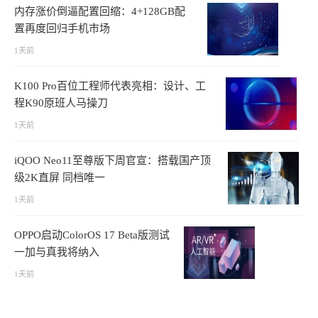
内存涨价倒逼配置回缩：4+128GB配
置再度回归手机市场
1天前
K100 Pro百位工程师代表亮相：设计、工
程K90原班人马操刀
1天前
iQOO Neo11至尊版下周官宣：搭载国产顶
级2K直屏 同档唯一
1天前
OPPO启动ColorOS 17 Beta版测试
一加与真我将纳入
1天前