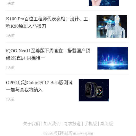
1天前
K100 Pro百位工程师代表亮相：设计、工
程K90原班人马操刀
1天前
iQOO Neo11至尊版下周官宣：搭载国产顶
级2K直屏 同档唯一
1天前
OPPO启动ColorOS 17 Beta版测试
一加与真我将纳入
1天前
关于我们
加入我们
寻求报道
手机版
桌面版
©
2026
每日科技网 m.newskj.org