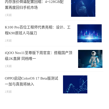
内存涨价倒逼配置回缩：4+128GB配
置再度回归手机市场
2天前
K100 Pro百位工程师代表亮相：设计、工
程K90原班人马操刀
2天前
iQOO Neo11至尊版下周官宣：搭载国产顶
级2K直屏 同档唯一
2天前
OPPO启动ColorOS 17 Beta版测试
一加与真我将纳入
2天前