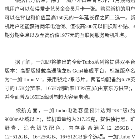
根据官方信息，除了一加户外口袋背包外，1月预约购
机用户可以获得爱奇艺黄金会员月卡一张。购买新机的用户
可以在背包和价值至高150元的一年延长保之间二选一。新
机用户还能获得两年电池保、值很高500元以旧换新补贴、3
期分期免息以及至高价值1977元的互联网服务新机礼包。
据了解，一加即将推出的全新Turbo系列将提供双平台
版本：高配版搭载高通骁龙8s Gen4旗舰平台，标准版命名
为“一加Turbo V”，采用骁龙7系芯片。两者均配备约6.78英
寸的1.5K分辨率、165Hz刷新率LTPS直屏(由京东方供应)，
并全面普及165Hz高刷与超大容量电池。
续航方面，一加Turbo电池容量预计达到“9K”级(约
9000mAh或以上)，整机重量约为217.25克，提供独行黑、旷
野青、追光银等配色，内存组合涵盖12+256GB、
12+512GB、16+256GB、16+512GB多个选项。一加Turbo V