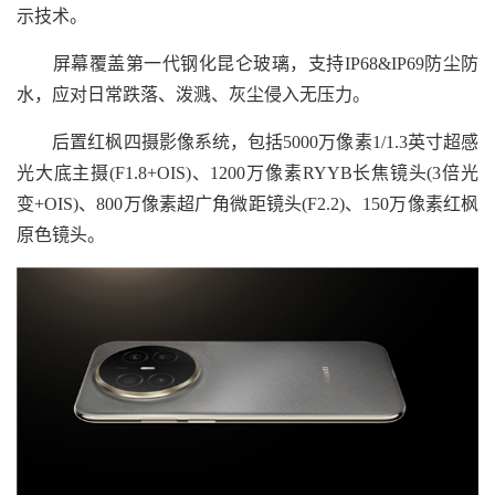
示技术。
屏幕覆盖第一代钢化昆仑玻璃，支持IP68&IP69防尘防
水，应对日常跌落、泼溅、灰尘侵入无压力。
后置红枫四摄影像系统，包括5000万像素1/1.3英寸超感
光大底主摄(F1.8+OIS)、1200万像素RYYB长焦镜头(3倍光
变+OIS)、800万像素超广角微距镜头(F2.2)、150万像素红枫
原色镜头。