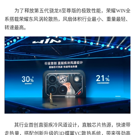
为了释放第五代骁龙8至尊版的极致性能，荣耀WIN全
系搭载荣耀东风涡轮散热，风扇体积行业最小、重量最轻、
转速最高。
其行业首创直驱疾冷风道设计，直触芯片热源，快速带
走热量，搭配创新升级的3D蝶翼VC散热系统，带来强劲高