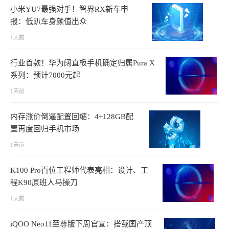
小米YU7最强对手！智界RX新车申
报：低趴车身颜值出众
1天前
行业首款！华为阔直板手机确定归属Pura X
系列：预计7000元起
1天前
内存涨价倒逼配置回缩：4+128GB配
置再度回归手机市场
1天前
K100 Pro百位工程师代表亮相：设计、工
程K90原班人马操刀
1天前
iQOO Neo11至尊版下周官宣：搭载国产顶