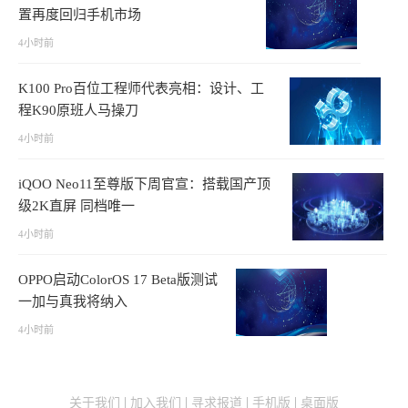
置再度回归手机市场
4小时前
K100 Pro百位工程师代表亮相：设计、工
程K90原班人马操刀
4小时前
iQOO Neo11至尊版下周官宣：搭载国产顶
级2K直屏 同档唯一
4小时前
OPPO启动ColorOS 17 Beta版测试
一加与真我将纳入
4小时前
关于我们
加入我们
寻求报道
手机版
桌面版