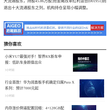
大流通股东，持股45.86万股;而金鹰改革红利混合(001951)则
退出十大流通股东之列，机构持仓呈现小幅调整。
猜你喜欢
小米YU7最强对手！智界RX新车申
报：低趴车身颜值出众
3小时前
行业首款！华为阔直板手机确定归属Pura X
系列：预计7000元起
3小时前
内存涨价倒逼配置回缩：4+128GB配