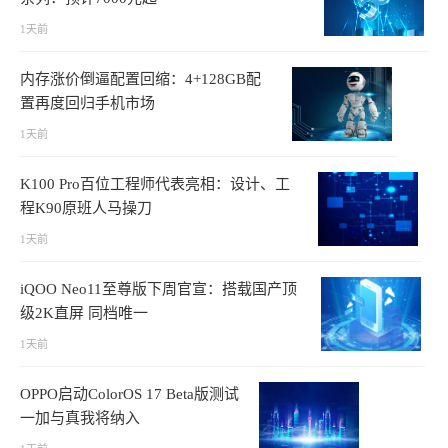
1天前
内存涨价倒逼配置回缩：4+128GB配
置再度回归手机市场
1天前
K100 Pro百位工程师代表亮相：设计、工
程K90原班人马操刀
1天前
iQOO Neo11至尊版下周官宣：搭载国产顶
级2K直屏 同档唯一
1天前
OPPO启动ColorOS 17 Beta版测试
一加与真我将纳入