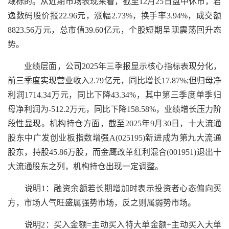
域标的。从近期市场表现来看，截至12月25日盘中休市，君
逸数码股价报22.96元，涨幅2.73%，换手率3.94%，成交额
8823.56万元，总市值39.60亿元，个股短期呈现震荡回升态
势。
业绩层面，公司2025年三季报显示核心指标表现分化，
前三季度实现营业收入2.79亿元，同比增长17.87%;但归母净
利润1714.34万元，同比下降43.34%，其中第三季度单季归
母净利润为-512.2万元，同比下降158.58%，业绩增长压力阶
段性显现。机构持仓方面，截至2025年9月30日，十大流通
股东中广发创业板指数增强A(025195)新进成为第九大流通
股东，持股45.86万股，而金鹰改革红利混合(001951)退出十
大流通股东之列，机构持仓出现一定调整。
说明1：融资余额若长期增加时表示投资者心态偏向买
方，市场人气旺盛属强势市场，反之则属弱势市场。
说明2：买入金额=主动买入特大单金额+主动买入大单